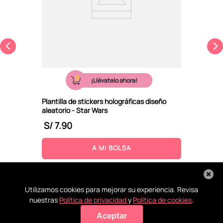
¡Llévatelo ahora!
Plantilla de stickers holográficas diseño
aleatorio - Star Wars
S/
7
.
90
A MI BOLSA
Utilizamos cookies para mejorar su experiencia. Revisa
nuestras
Política de privacidad
y
Política de cookies
.
Aceptar
Agregar a mi bolsa