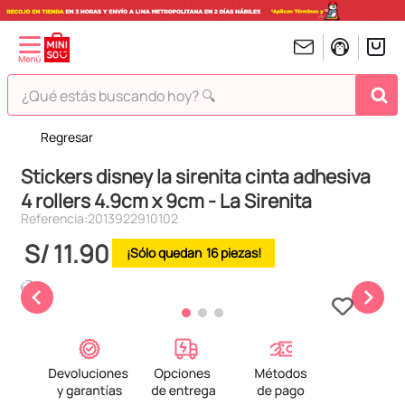
¿Qué estás buscando hoy? 🔍
Regresar
TÉRMINOS MÁS BUSCADOS
Stickers disney la sirenita cinta adhesiva
1
.
peluches
4 rollers 4.9cm x 9cm - La Sirenita
2
.
hello kitty
Referencia
:
2013922910102
3
.
bt21s
S/
11
.
90
16
4
.
chiikawas
5
.
my melody
6
.
harry potter
7
.
tomatodo
8
.
stitch