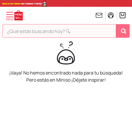
¿Qué estás buscando hoy? 🔍
TÉRMINOS MÁS BUSCADOS
1
.
peluches
2
.
hello kitty
¡Vaya! No hemos encontrado nada para tu búsqueda!
3
.
bt21s
Pero estás en Miniso ¡Déjate inspirar!
4
.
chiikawas
5
.
my melody
6
.
harry potter
7
.
tomatodo
8
.
stitch