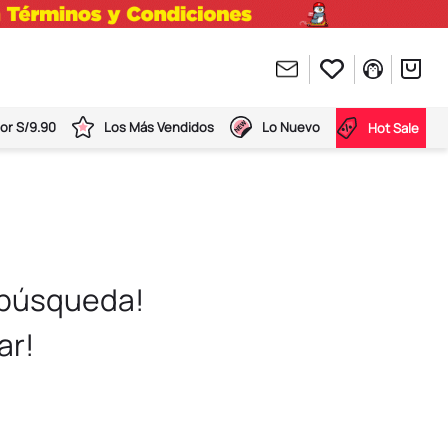
or S/9.90
Los Más Vendidos
Lo Nuevo
Hot Sale
 búsqueda!
ar!