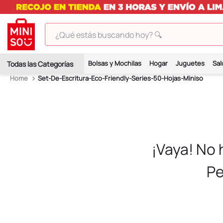
¿Qué estás buscando hoy? 🔍
TÉRMINOS MÁS BUSCADOS
Bolsas y Mochilas
Hogar
Juguetes
Sal
1
.
peluches
Set-De-Escritura-Eco-Friendly-Series-50-Hojas-Miniso
2
.
hello kitty
3
.
bt21s
4
.
chiikawas
5
.
my melody
¡Vaya! No
6
.
harry potter
Pe
7
.
tomatodo
8
.
stitch
9
.
peluche