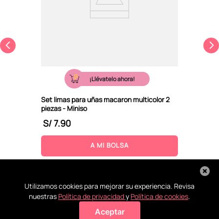
¡Llévatelo ahora!
Set limas para uñas macaron multicolor 2
piezas - Miniso
S/
7
.
90
A MI BOLSA
Utilizamos cookies para mejorar su experiencia. Revisa
nuestras
Política de privacidad
y
Política de cookies
.
Aceptar
Agregar a mi bolsa