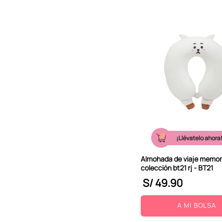
¡Llévatelo ahora
Almohada de viaje memo
colección bt21 rj - BT21
S/
49
.
90
A MI BOLSA