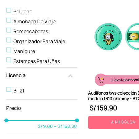
Baño
Peluche
Accesorios De Moda
Almohada De Viaje
Uñas
Rompecabezas
Mochilas
Organizador Para Viaje
Libretas Y Cuadernos
Manicure
Lámparas
Estampas Para Uñas
Juegos Familiares
Cubiertos
Cuidado De Cabello
Licencia
¡Llévatelo ahora
Cepillo De Cabello
Cosmetiqueras
BT21
Cable De Datos
Cables
Audífonos tws colección 
modelo t310 chimmy - BT
Banda Para Cabello
Bolsos de Moda
S/
159
.
90
Antifaz Para Dormir
Artículos De Mesa
Accesorios Para Cabello
A MI BOLSA
S/ 9.00
–
S/ 160.00
Accesorios De Belleza