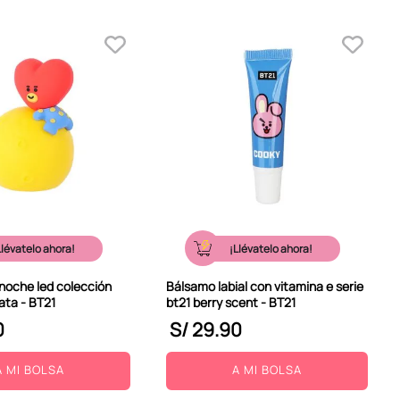
Llévatelo ahora!
¡Llévatelo ahora!
noche led colección
Bálsamo labial con vitamina e serie
ata - BT21
bt21 berry scent - BT21
0
S/
29
.
90
A MI BOLSA
A MI BOLSA