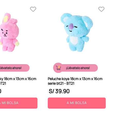
Llévatelo ahora!
¡Llévatelo ahora!
ky 18cm x 13cm x 16cm
Peluche koya 18cm x 13cm x 16cm
BT21
serie bt21 - BT21
0
S/
39
.
90
A MI BOLSA
A MI BOLSA