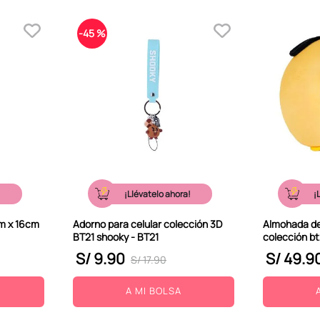
-
45 %
!
¡Llévatelo ahora!
¡
m x 16cm
Adorno para celular colección 3D
Almohada de
BT21 shooky - BT21
colección b
S/
9
.
90
S/
49
.
9
S/
17
.
90
A MI BOLSA