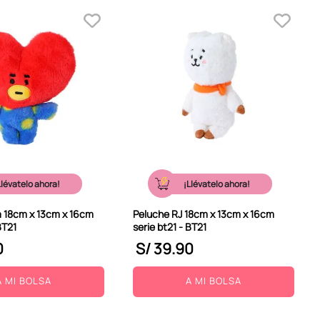
Llévatelo ahora!
¡Llévatelo ahora!
a 18cm x 13cm x 16cm
Peluche RJ 18cm x 13cm x 16cm
BT21
serie bt21 - BT21
0
S/
39
.
90
A MI BOLSA
A MI BOLSA