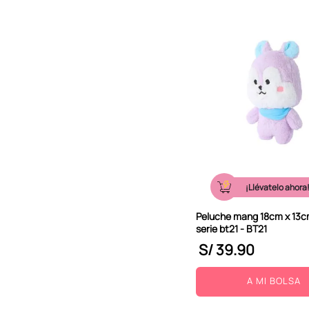
¡Llévatelo ahora
Peluche mang 18cm x 13c
serie bt21 - BT21
S/
39
.
90
A MI BOLSA