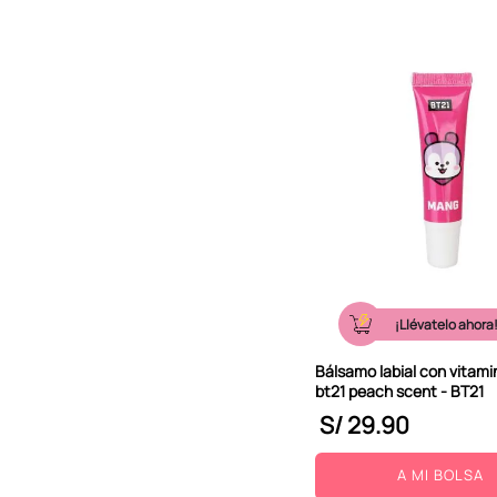
¡Llévatelo ahora
Bálsamo labial con vitami
bt21 peach scent - BT21
S/
29
.
90
A MI BOLSA