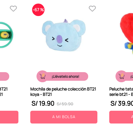
-
67 %
!
¡Llévatelo ahora!
¡
BT21
Mochila de peluche colección BT21
Peluche tat
21
koya - BT21
serie bt21 - 
S/
19
.
90
S/
39
.
9
S/
59
.
90
A MI BOLSA