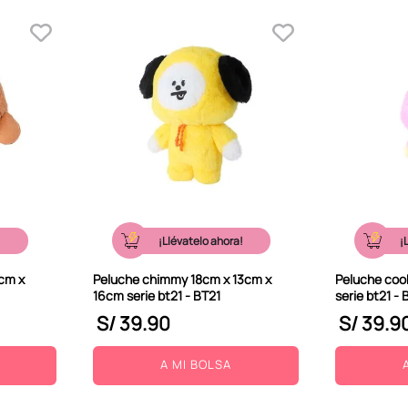
!
¡Llévatelo ahora!
¡
cm x
Peluche chimmy 18cm x 13cm x
Peluche coo
16cm serie bt21 - BT21
serie bt21 - 
S/
39
.
90
S/
39
.
9
A MI BOLSA