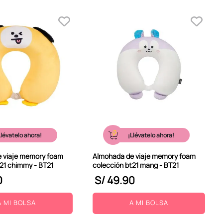
Llévatelo ahora!
¡Llévatelo ahora!
 viaje memory foam
Almohada de viaje memory foam
t21 chimmy - BT21
colección bt21 mang - BT21
0
S/
49
.
90
A MI BOLSA
A MI BOLSA