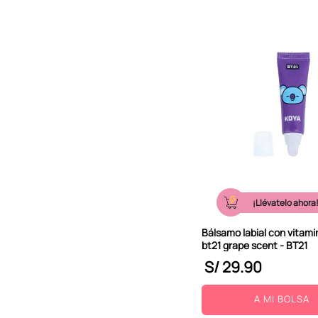
¡Llévatelo ahora
Bálsamo labial con vitami
bt21 grape scent - BT21
S/
29
.
90
A MI BOLSA