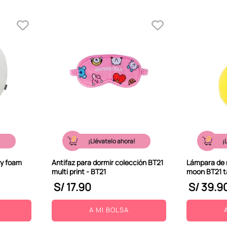
!
¡Llévatelo ahora!
¡
ry foam
Antifaz para dormir colección BT21
Lámpara de 
multi print - BT21
moon BT21 t
S/
17
.
90
S/
39
.
9
A MI BOLSA