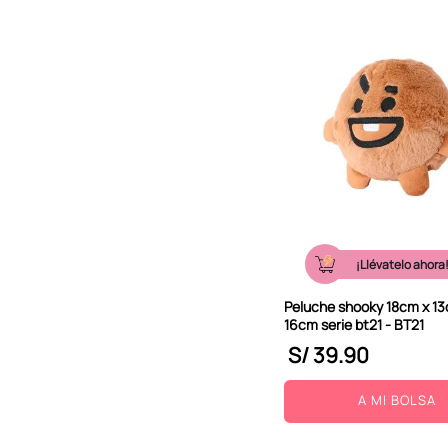
¡Llévatelo ahora
Peluche shooky 18cm x 13
16cm serie bt21 - BT21
S/
39
.
90
A MI BOLSA