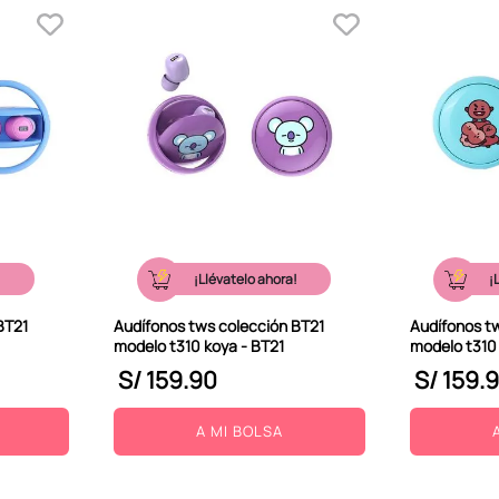
!
¡Llévatelo ahora!
¡
BT21
Audífonos tws colección BT21
Audífonos t
modelo t310 koya - BT21
modelo t310
S/
159
.
90
S/
159
.
9
A MI BOLSA